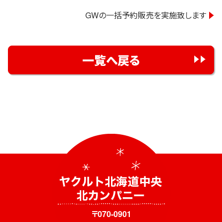
稿
GWの一括予約販売を実施致します
ナ
ビ
ゲ
一覧へ戻る
ー
シ
ョ
ン
〒070-0901