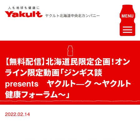
Skip
to
content
ヤクルト北海道中央 北カンパニー
人も地球も健康に
ホーム
【無料配信】北海道民限定企画！オン
最新情報
ライン限定動画「ジンギス談
お知らせ
presents ヤクルト―ク ～ヤクルト
イベント
健康フォーラム～」
採用情報
2022.02.14
ヤクルトレディ募集
エステティシャン募集