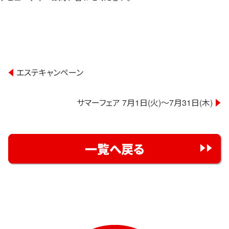
社員募集
健康教室・出前授業
会社概要
投
エステキャンペーン
会社情報
稿
事業紹介
サマーフェア 7月1日(火)～7月31日(木)
ナ
センター一覧
ビ
サロン一覧
ゲ
一覧へ戻る
ー
お問い合わせ
シ
ョ