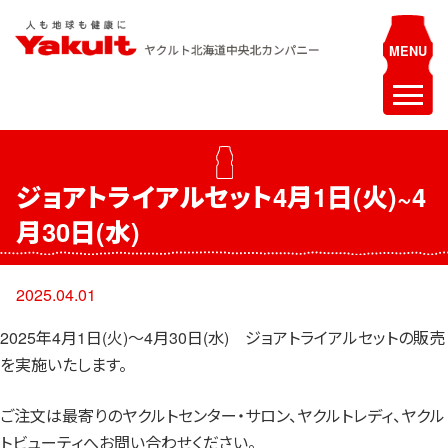
Skip
to
content
ヤクルト北海道中央 北カンパニー
人も地球も健康に
ホーム
ジョアトライアルセット4月1日(火)~4
最新情報
月30日(水)
お知らせ
イベント
2025.04.01
採用情報
2025年4月1日(火)～4月30日(水) ジョアトライアルセットの販売
を実施いたします。
ヤクルトレディ募集
エステティシャン募集
ご注文は最寄りのヤクルトセンター・サロン、ヤクルトレディ、ヤクル
トビューティへお問い合わせください。