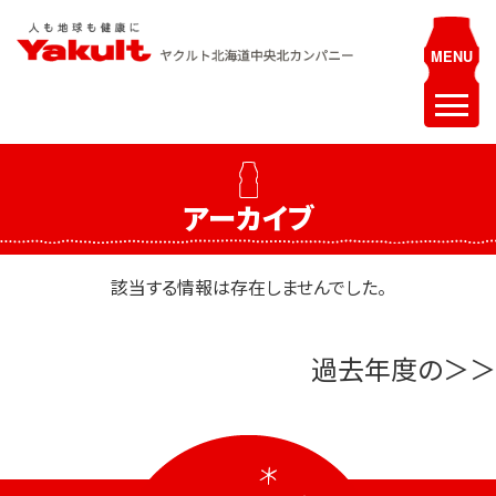
Skip
to
content
ヤクルト北海道中央 北カンパニー
人も地球も健康に
ホーム
アーカイブ
最新情報
お知らせ
該当する情報は存在しませんでした。
イベント
過去年度の
採用情報
ヤクルトレディ募集
エステティシャン募集