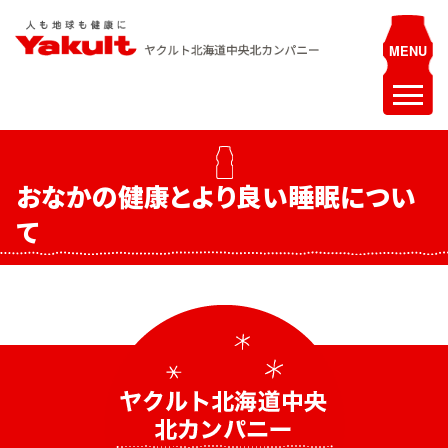
Skip
to
content
ヤクルト北海道中央 北カンパニー
人も地球も健康に
ホーム
おなかの健康とより良い睡眠につい
最新情報
て
お知らせ
イベント
採用情報
ヤクルトレディ募集
エステティシャン募集