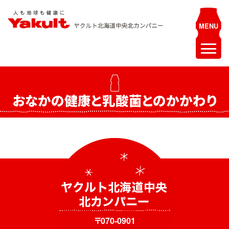
Skip
to
content
ヤクルト北海道中央 北カンパニー
人も地球も健康に
ホーム
おなかの健康と乳酸菌とのかかわり
最新情報
お知らせ
イベント
採用情報
ヤクルトレディ募集
エステティシャン募集
〒070-0901