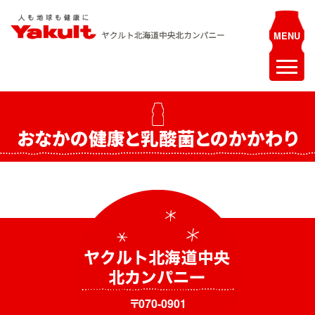
Skip
to
content
ヤクルト北海道中央 北カンパニー
人も地球も健康に
ホーム
おなかの健康と乳酸菌とのかかわり
最新情報
お知らせ
イベント
採用情報
ヤクルトレディ募集
エステティシャン募集
〒070-0901