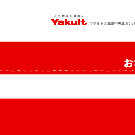
Skip
to
content
ヤクルト北海道中央 北カンパニー
人も地球も健康に
お