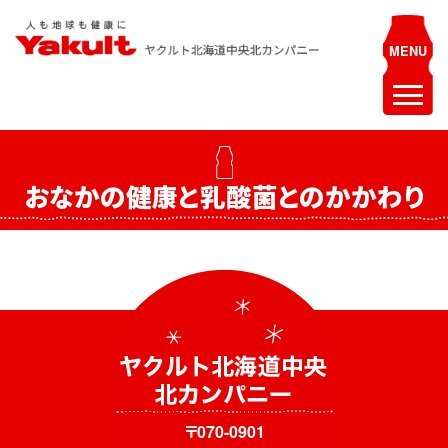
Skip
to
content
ヤクルト北海道中央 北カンパニー
人も地球も健康に
ホーム
おなかの健康と乳酸菌とのかかわり
最新情報
お知らせ
イベント
採用情報
ヤクルトレディ募集
エステティシャン募集
〒070-0901