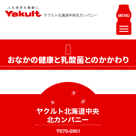
Skip
to
content
ヤクルト北海道中央 北カンパニー
人も地球も健康に
ホーム
おなかの健康と乳酸菌とのかかわり
最新情報
お知らせ
イベント
採用情報
ヤクルトレディ募集
エステティシャン募集
〒070-0901