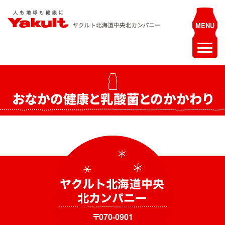
Skip
to
content
ヤクルト北海道中央 北カンパニー
人も地球も健康に
ホーム
おなかの健康と乳酸菌とのかかわり
最新情報
お知らせ
イベント
採用情報
ヤクルトレディ募集
エステティシャン募集
〒070-0901