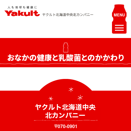
Skip
to
content
ヤクルト北海道中央 北カンパニー
人も地球も健康に
ホーム
おなかの健康と乳酸菌とのかかわり
最新情報
お知らせ
イベント
採用情報
ヤクルトレディ募集
エステティシャン募集
〒070-0901