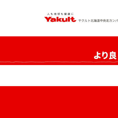
Skip
to
content
ヤクルト北海道中央 北カンパニー
人も地球も健康に
より