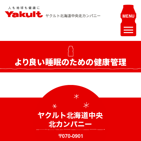
Skip
to
content
ヤクルト北海道中央 北カンパニー
人も地球も健康に
ホーム
より良い睡眠のための健康管理
最新情報
お知らせ
イベント
採用情報
ヤクルトレディ募集
エステティシャン募集
〒070-0901