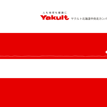
Skip
to
content
ヤクルト北海道中央 北カンパニー
人も地球も健康に