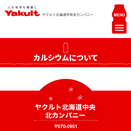
Skip
to
content
ヤクルト北海道中央 北カンパニー
人も地球も健康に
ホーム
カルシウムについて
最新情報
お知らせ
イベント
採用情報
ヤクルトレディ募集
エステティシャン募集
〒070-0901