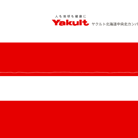
Skip
to
content
ヤクルト北海道中央 北カンパニー
人も地球も健康に