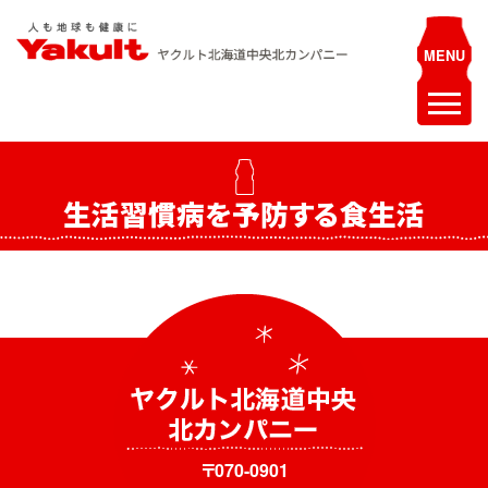
Skip
to
content
ヤクルト北海道中央 北カンパニー
人も地球も健康に
ホーム
生活習慣病を予防する食生活
最新情報
お知らせ
イベント
採用情報
ヤクルトレディ募集
エステティシャン募集
〒070-0901