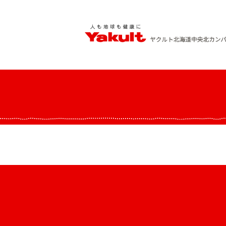
Skip
to
content
ヤクルト北海道中央 北カンパニー
人も地球も健康に