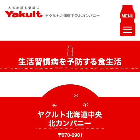
Skip
to
content
ヤクルト北海道中央 北カンパニー
人も地球も健康に
ホーム
生活習慣病を予防する食生活
最新情報
お知らせ
イベント
採用情報
ヤクルトレディ募集
エステティシャン募集
〒070-0901