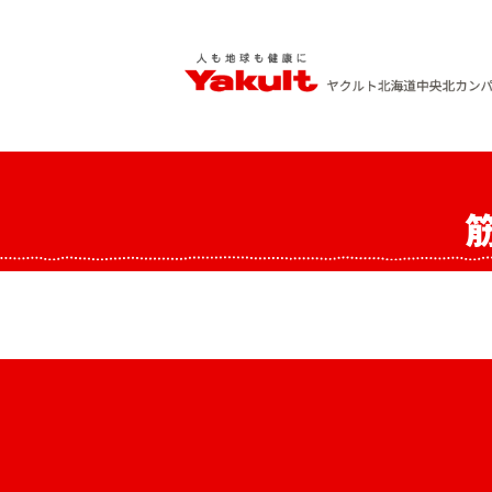
Skip
to
content
ヤクルト北海道中央 北カンパニー
人も地球も健康に