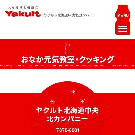
Skip
to
content
ヤクルト北海道中央 北カンパニー
人も地球も健康に
ホーム
おなか元気教室・クッキング
最新情報
お知らせ
イベント
採用情報
ヤクルトレディ募集
エステティシャン募集
〒070-0901