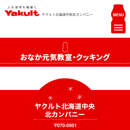
Skip
to
content
ヤクルト北海道中央 北カンパニー
人も地球も健康に
ホーム
おなか元気教室・クッキング
最新情報
お知らせ
イベント
採用情報
ヤクルトレディ募集
エステティシャン募集
〒070-0901