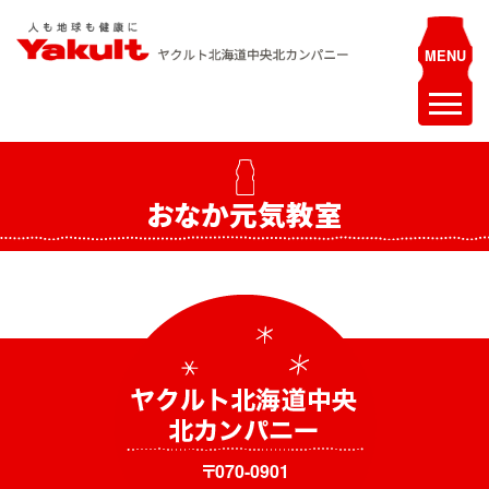
Skip
to
content
ヤクルト北海道中央 北カンパニー
人も地球も健康に
ホーム
おなか元気教室
最新情報
お知らせ
イベント
採用情報
ヤクルトレディ募集
エステティシャン募集
〒070-0901