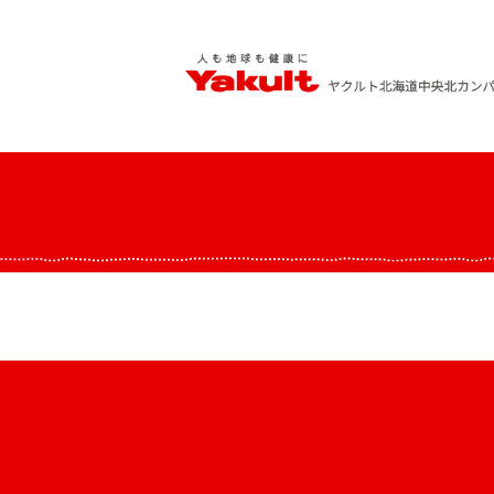
Skip
to
content
ヤクルト北海道中央 北カンパニー
人も地球も健康に