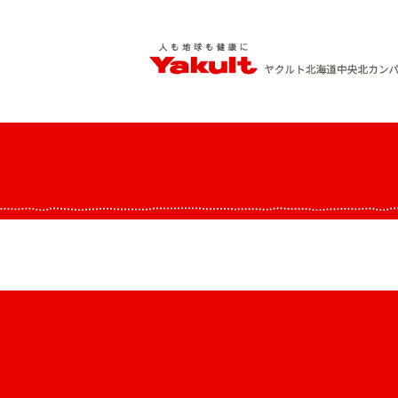
Skip
to
content
ヤクルト北海道中央 北カンパニー
人も地球も健康に