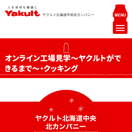
Skip
to
content
ヤクルト北海道中央 北カンパニー
人も地球も健康に
ホーム
オンライン工場見学～ヤクルトがで
最新情報
きるまで～・クッキング
お知らせ
イベント
採用情報
ヤクルトレディ募集
エステティシャン募集