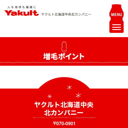
Skip
to
content
ヤクルト北海道中央 北カンパニー
人も地球も健康に
ホーム
増毛ポイント
最新情報
お知らせ
イベント
採用情報
ヤクルトレディ募集
エステティシャン募集
〒070-0901