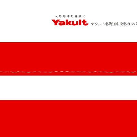
Skip
to
content
ヤクルト北海道中央 北カンパニー
人も地球も健康に