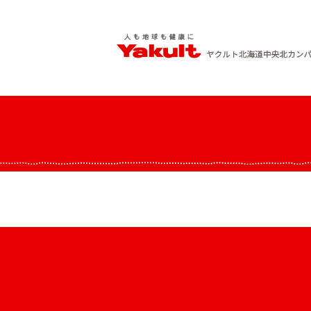
Skip
to
content
ヤクルト北海道中央 北カンパニー
人も地球も健康に