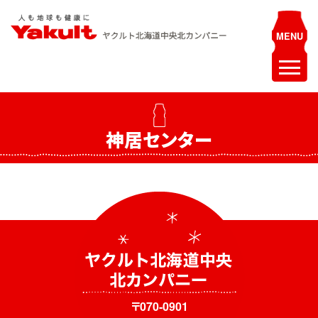
Skip
to
content
ヤクルト北海道中央 北カンパニー
人も地球も健康に
ホーム
神居センター
最新情報
お知らせ
イベント
採用情報
ヤクルトレディ募集
エステティシャン募集
〒070-0901