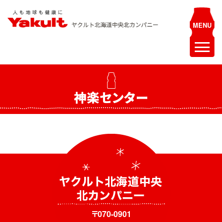
Skip
to
content
ヤクルト北海道中央 北カンパニー
人も地球も健康に
ホーム
神楽センター
最新情報
お知らせ
イベント
採用情報
ヤクルトレディ募集
エステティシャン募集
〒070-0901