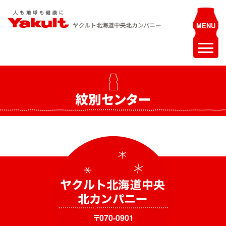
Skip
to
content
ヤクルト北海道中央 北カンパニー
人も地球も健康に
ホーム
紋別センター
最新情報
お知らせ
イベント
採用情報
ヤクルトレディ募集
エステティシャン募集
〒070-0901