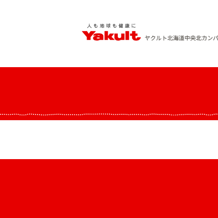
Skip
to
content
ヤクルト北海道中央 北カンパニー
人も地球も健康に