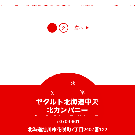
1
2
次へ
〒070-0901
北海道旭川市花咲町7丁目2407番122