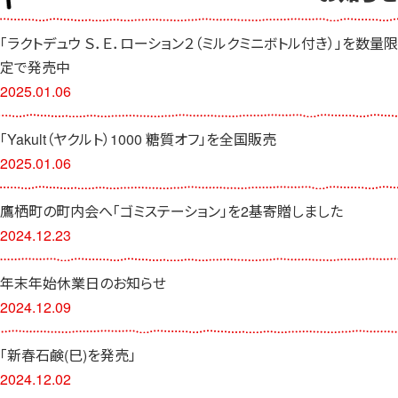
社員募集
「ラクトデュウ Ｓ．Ｅ．ローション２（ミルクミニボトル付き）」を数量限
健康教室・出前授業
定で発売中
2025.01.06
会社概要
会社情報
「Yakult（ヤクルト）1000 糖質オフ」を全国販売
2025.01.06
事業紹介
センター一覧
鷹栖町の町内会へ「ゴミステーション」を2基寄贈しました
2024.12.23
サロン一覧
年末年始休業日のお知らせ
お問い合わせ
2024.12.09
「新春石鹸(巳)を発売」
2024.12.02