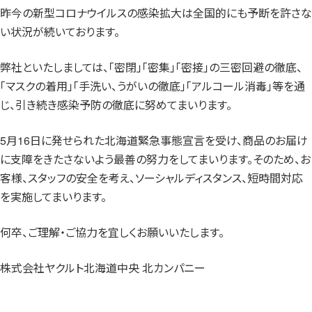
社員募集
昨今の新型コロナウイルスの感染拡大は全国的にも予断を許さな
い状況が続いております。
健康教室・出前授業
弊社といたしましては、「密閉」「密集」「密接」の三密回避の徹底、
会社概要
「マスクの着用」「手洗い、うがいの徹底」「アルコール消毒」等を通
会社情報
じ、引き続き感染予防の徹底に努めてまいります。
事業紹介
5月16日に発せられた北海道緊急事態宣言を受け、商品のお届け
に支障をきたさないよう最善の努力をしてまいります。そのため、お
センター一覧
客様、スタッフの安全を考え、ソーシャルディスタンス、短時間対応
サロン一覧
を実施してまいります。
お問い合わせ
何卒、ご理解・ご協力を宜しくお願いいたします。
株式会社ヤクルト北海道中央 北カンパニー