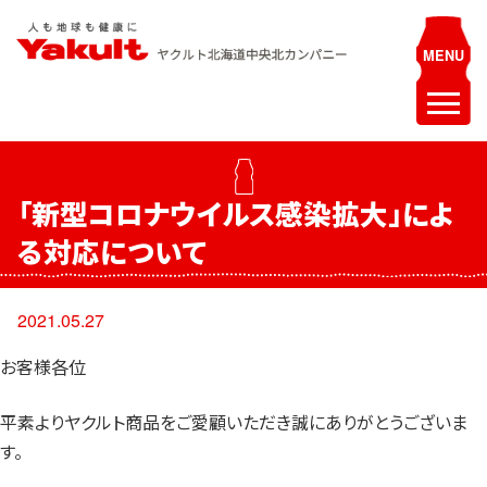
Skip
to
content
ヤクルト北海道中央 北カンパニー
人も地球も健康に
ホーム
「新型コロナウイルス感染拡大」によ
最新情報
る対応について
お知らせ
イベント
2021.05.27
採用情報
お客様各位
ヤクルトレディ募集
平素よりヤクルト商品をご愛顧いただき誠にありがとうございま
エステティシャン募集
す。