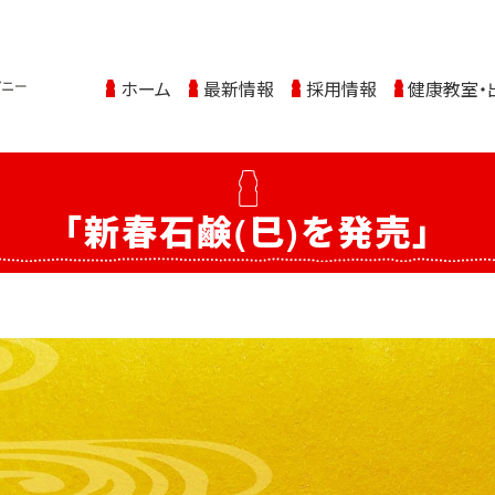
ホーム
最新情報
採用情報
健康教室・
「新春石鹸(巳)を発売」